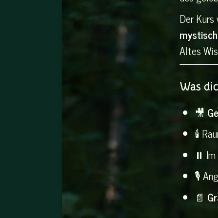
Der Kurs 
mystische
Altes Wis
Was dic
🎥
Ge
🕯️ R
⏸️ Im
🎙️ An
📄
Gr