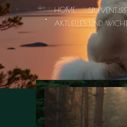
Zum
HOME
SP EVENT4R
.
Hauptinhalt
AKTUELLES UND WICH
springen