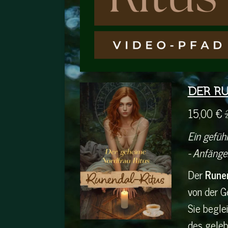
DER R
15,00 €
Ein gefüh
- Anfänge
Der
Runen
von der G
Sie beglei
des geleb