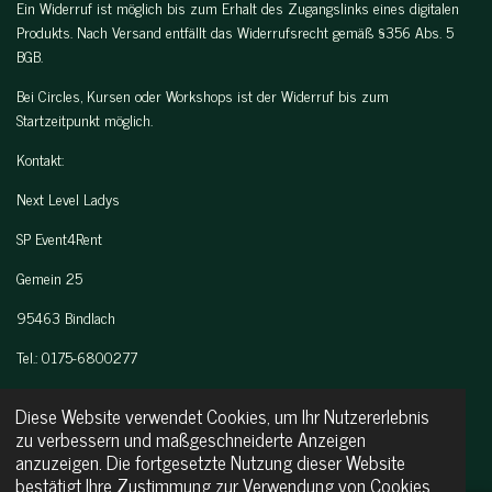
Ein Widerruf ist möglich bis zum Erhalt des Zugangslinks eines digitalen
Produkts. Nach Versand entfällt das Widerrufsrecht gemäß §356 Abs. 5
BGB.
Bei Circles, Kursen oder Workshops ist der Widerruf bis zum
Startzeitpunkt möglich.
Kontakt:
Next Level Ladys
SP Event4Rent
Gemein 25
95463 Bindlach
Tel.: 0175-6800277
Mail:
sp-event4rent@web.de
Diese Website verwendet Cookies, um Ihr Nutzererlebnis
next-level-ladys@web.de
zu verbessern und maßgeschneiderte Anzeigen
anzuzeigen. Die fortgesetzte Nutzung dieser Website
© 2024 - 2026 SP Event4Rent
bestätigt Ihre Zustimmung zur Verwendung von Cookies.
Mit Unterstützung von
Webador