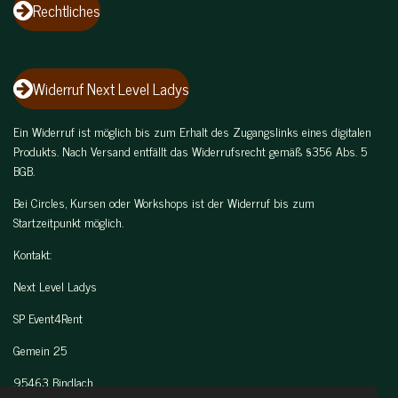
t
s
Rechtliches
i
c
o
r
Widerruf Next Level Ladys
n
e
s
e
Ein Widerruf ist möglich bis zum Erhalt des Zugangslinks eines digitalen
n
Produkts. Nach Versand entfällt das Widerrufsrecht gemäß §356 Abs. 5
BGB.
Bei Circles, Kursen oder Workshops ist der Widerruf bis zum
Startzeitpunkt möglich.
Kontakt:
Next Level Ladys
SP Event4Rent
Gemein 25
95463 Bindlach