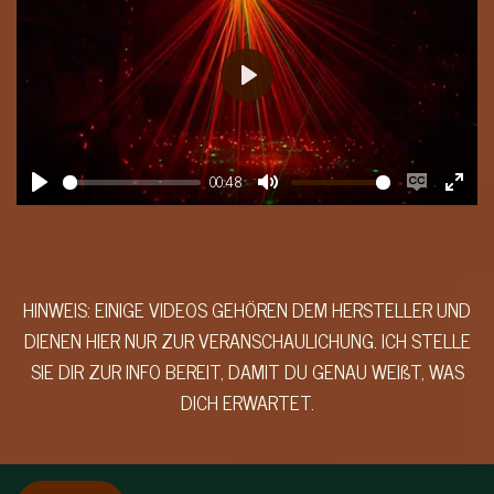
r
f
u
P
l
l
l
a
s
00:48
y
P
M
E
E
c
l
u
n
n
r
a
t
a
t
e
y
e
b
e
HINWEIS: EINIGE VIDEOS GEHÖREN DEM HERSTELLER UND
e
DIENEN HIER NUR ZUR VERANSCHAULICHUNG. ICH STELLE
l
r
n
SIE DIR ZUR INFO BEREIT, DAMIT DU GENAU WEIßT, WAS
e
f
DICH ERWARTET.
c
u
a
l
p
l