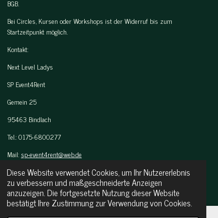
BGB.
Bei Circles, Kursen oder Workshops ist der Widerruf bis zum
Startzeitpunkt möglich.
Kontakt:
Next Level Ladys
SP Event4Rent
Gemein 25
95463 Bindlach
Tel.: 0175-6800277
Mail:
sp-event4rent@web.de
Diese Website verwendet Cookies, um Ihr Nutzererlebnis
next-level-ladys@web.de
zu verbessern und maßgeschneiderte Anzeigen
© 2024 - 2026 SP Event4Rent
anzuzeigen. Die fortgesetzte Nutzung dieser Website
Mit Unterstützung von
Webador
bestätigt Ihre Zustimmung zur Verwendung von Cookies.