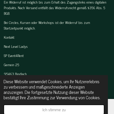
Ein Widerruf ist möglich bis zum Erhalt des Zugangslinks eines digitalen
Produkts. Nach Versand entfällt das Widerrufsrecht gemäß §356 Abs. 5
BGB.
Bei Circles, Kursen oder Workshops ist der Widerruf bis zum
Startzeitpunkt möglich.
Kontakt:
Next Level Ladys
SP Event4Rent
Gemein 25
95463 Bindlach
Diese Website verwendet Cookies, um Ihr Nutzererlebnis
Tel.: 0175-6800277
zu verbessern und maßgeschneiderte Anzeigen
anzuzeigen. Die fortgesetzte Nutzung dieser Website
Mail:
sp-event4rent@web.de
bestätigt Ihre Zustimmung zur Verwendung von Cookies.
next-level-ladys@web.de
© 2024 - 2026 SP Event4Rent
Ich stimme zu
E-Mail
Telefon
Instagram
WhatsApp
Mit Unterstützung von
Webador