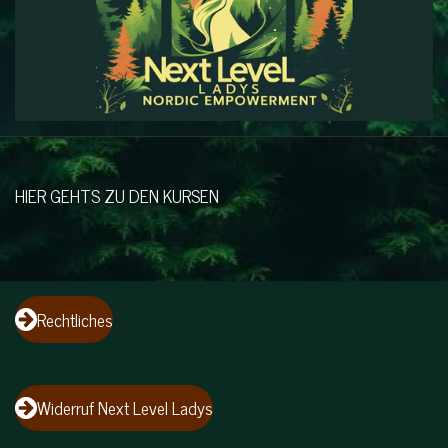
r
a
m
HIER GEHTS ZU DEN KURSEN
Rechtliches
Widerruf Next Level Ladys