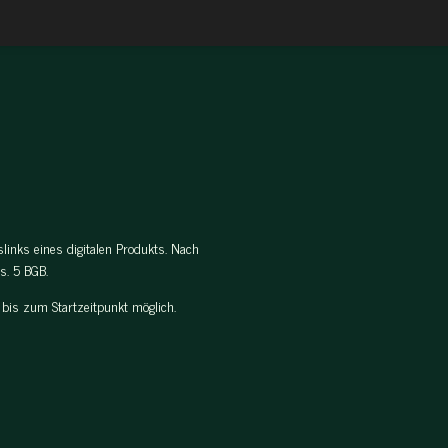
l
l
l
e
e
e
n
n
n
links eines digitalen Produkts. Nach
s. 5 BGB.
 bis zum Startzeitpunkt möglich.