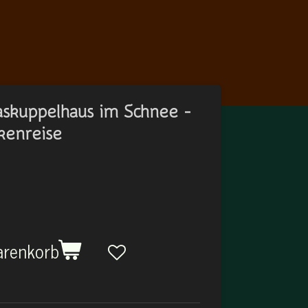
askuppelhaus im Schnee -
kenreise
arenkorb