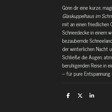
Gönn dir eine kurze, ma
Glaskuppelhaus im Schn
mit an einen friedlichen 
Schneedecke in einem wa
bezaubernde Schneelands
der winterlichen Nacht u
Schließe die Augen, atme
beruhigenden Reise in ei
– für pure Entspannung u
T
T
T
e
e
e
i
i
i