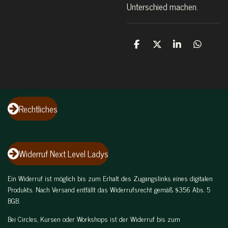
Unterschied machen.
T
T
T
T
e
e
e
e
i
i
i
i
l
l
l
l
e
e
e
e
n
n
n
n
Rechtliches
Widerruf Next Level Ladys
Ein Widerruf ist möglich bis zum Erhalt des Zugangslinks eines digitalen
Produkts. Nach Versand entfällt das Widerrufsrecht gemäß §356 Abs. 5
BGB.
Bei Circles, Kursen oder Workshops ist der Widerruf bis zum