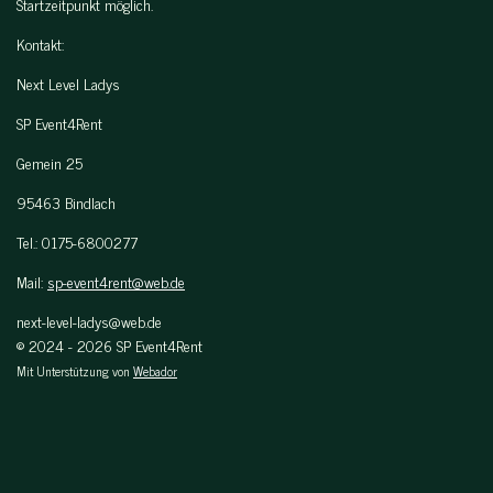
Startzeitpunkt möglich.
Kontakt:
Next Level Ladys
SP Event4Rent
Gemein 25
95463 Bindlach
Tel.: 0175-6800277
Mail:
sp-event4rent@web.de
next-level-ladys@web.de
© 2024 - 2026 SP Event4Rent
Mit Unterstützung von
Webador